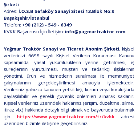
Şirketi
Adres:
İ.O.S.B Sefaköy Sanayi Sitesi 13.Blok No:9
Başakşehir/İstanbul
Telefon:
+90 (212) - 549 - 6349
KVKK Başvurusu İçin İletişim:
info@yagmurtraktor.com
Yağmur Traktör Sanayi ve Ticaret Anonim Şirketi
, kişisel
verilerinizi 6698 sayılı Kişisel Verilerin Korunması Kanunu
kapsamında; yasal yükümlülüklerin yerine getirilmesi, iş
süreçlerinin yürütülmesi, müşteri ve tedarikçi ilişkilerinin
yönetimi, ürün ve hizmetlerin sunulması ile memnuniyet
çalışmalarının gerçekleştirilmesi amacıyla işlemektedir.
Verileriniz yalnızca kanunen yetkili kişi, kurum veya kuruluşlarla
paylaşılabilir ve gerekli güvenlik önlemleri alınarak saklanır.
Kişisel verileriniz üzerindeki haklarınız (erişim, düzeltme, silme,
itiraz vb.) hakkında detaylı bilgi almak ve başvuruda bulunmak
için
https://www.yagmurtraktor.com/tr/kvkk
adresi
üzerinden bizimle iletişime geçebilirsiniz.